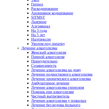
Гипноз
Раскодирование
Анонимное кодирование
SITMST
Лазерное
Алгоминал
На 3 года
На 5 лет
Налтрексон
Уколом под лопатку
Лечение алкоголизма
Женский алкоголизм
Пивной алкоголизм
Принудительно
Созависимость
Лечение алкоголизма на дому
Лечение подросткового алкоголизма
Лечение хронического алкоголизма
Амбулаторное лечение
Лечение алкоголизма гипнозом
Помощь при алкоголизме
Частный вытрезвитель
Лечение алкоголизма у пожилых
Лечение без ведома больного