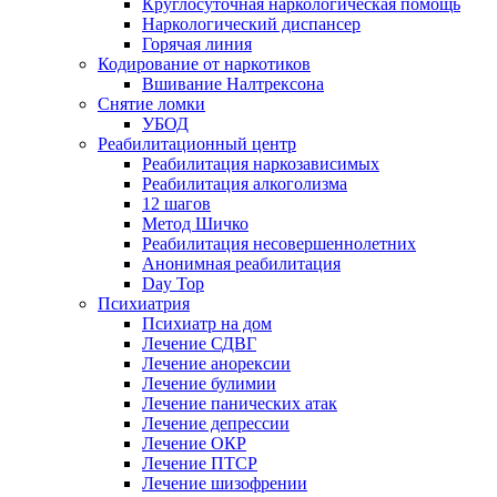
Круглосуточная наркологическая помощь
Наркологический диспансер
Горячая линия
Кодирование от наркотиков
Вшивание Налтрексона
Снятие ломки
УБОД
Реабилитационный центр
Реабилитация наркозависимых
Реабилитация алкоголизма
12 шагов
Метод Шичко
Реабилитация несовершеннолетних
Анонимная реабилитация
Day Top
Психиатрия
Психиатр на дом
Лечение СДВГ
Лечение анорексии
Лечение булимии
Лечение панических атак
Лечение депрессии
Лечение ОКР
Лечение ПТСР
Лечение шизофрении