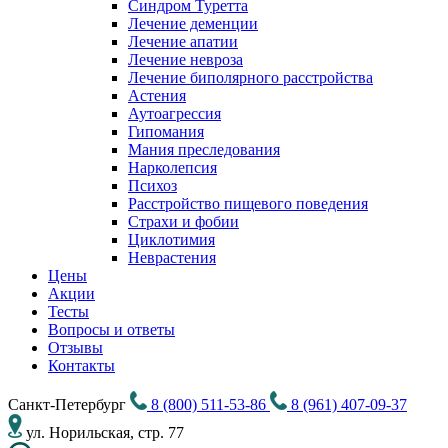
Синдром Туретта
Лечение деменции
Лечение апатии
Лечение невроза
Лечение биполярного расстройства
Астения
Аутоагрессия
Гипомания
Мания преследования
Нарколепсия
Психоз
Расстройство пищевого поведения
Cтрахи и фобии
Циклотимия
Неврастения
Цены
Акции
Тесты
Вопросы и ответы
Отзывы
Контакты
Санкт-Петербург
8 (800) 511-53-86
8 (961) 407-09-37
ул. Норильская, стр. 77