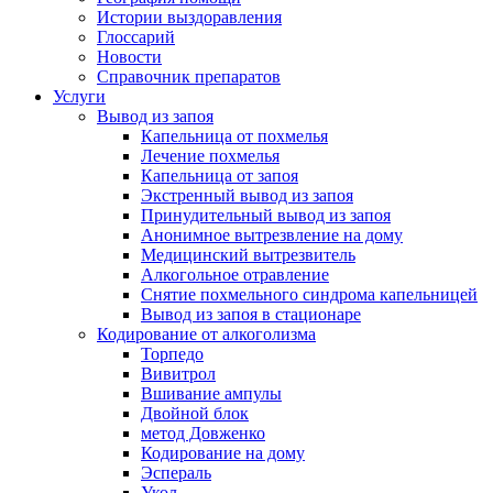
Истории выздоравления
Глоссарий
Новости
Справочник препаратов
Услуги
Вывод из запоя
Капельница от похмелья
Лечение похмелья
Капельница от запоя
Экстренный вывод из запоя
Принудительный вывод из запоя
Анонимное вытрезвление на дому
Медицинский вытрезвитель
Алкогольное отравление
Снятие похмельного синдрома капельницей
Вывод из запоя в стационаре
Кодирование от алкоголизма
Торпедо
Вивитрол
Вшивание ампулы
Двойной блок
метод Довженко
Кодирование на дому
Эспераль
Укол