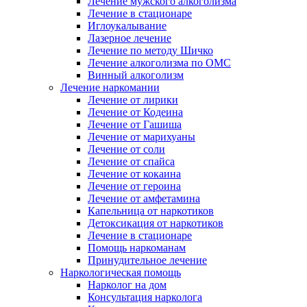
Лечение мужского алкоголизма
Лечение в стационаре
Иглоукалывание
Лазерное лечение
Лечение по методу Шичко
Лечение алкоголизма по ОМС
Винный алкоголизм
Лечение наркомании
Лечение от лирики
Лечение от Кодеина
Лечение от Гашиша
Лечение от марихуаны
Лечение от соли
Лечение от спайса
Лечение от кокаина
Лечение от героина
Лечение от амфетамина
Капельница от наркотиков
Детоксикация от наркотиков
Лечение в стационаре
Помощь наркоманам
Принудительное лечение
Наркологическая помощь
Нарколог на дом
Консультация нарколога