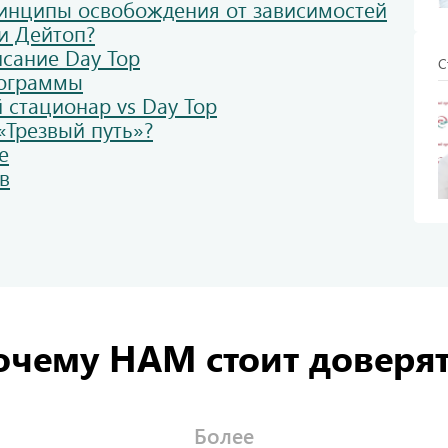
инципы освобождения от зависимостей
и Дейтоп?
сание Day Top
С
рограммы
 стационар vs Day Top
«Трезвый путь»?
е
в
очему НАМ стоит доверят
Более