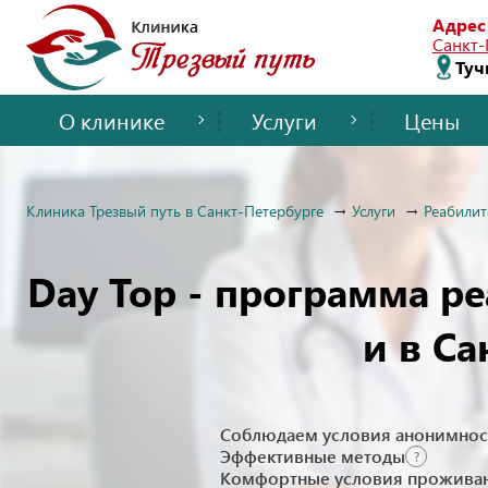
Адрес
Санкт-
Туч
О клинике
Услуги
Цены
Клиника Трезвый путь в Санкт-Петербурге
Услуги
Реабили
Day Top - программа р
и в Са
Соблюдаем условия анонимнос
Эффективные методы
?
Комфортные условия проживан