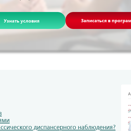
Записаться в програ
Узнать условия
А
в
ями
ассического диспансерного наблюдения?