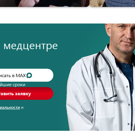
м медцентре
исать в MAX
айшие сроки
тавить заявку
иальности
и