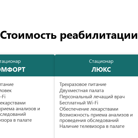
Стоимость реабилитации
тационар
Стационар
ОМФОРТ
ЛЮКС
итание
Трехразовое питание
ловек
Двухместная палата
-Fi
Персональный лечащий врач
екарствами
Бесплатный Wi-Fi
риема анализов и
Обеспечение лекарствами
бследований
Возможность приема анализов и
изора в палате
проведения обследований
Наличие телевизора в палате