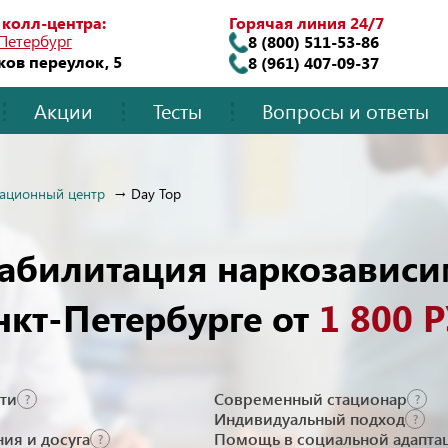
Горячая линия 24/7
 колл-центра:
Петербург
8 (800) 511-53-86
ков переулок, 5
8 (961) 407-09-37
Акции
Тесты
Вопросы и ответы
тационный центр
Day Top
еабилитация наркозависи
нкт-Петербурге от
1 800 
ти
Современный стационар
?
?
Индивидуальный подход
?
ия и досуга
Помощь в социальной адапта
?