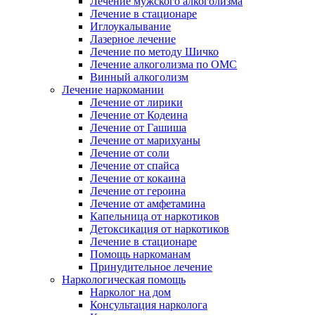
Лечение мужского алкоголизма
Лечение в стационаре
Иглоукалывание
Лазерное лечение
Лечение по методу Шичко
Лечение алкоголизма по ОМС
Винный алкоголизм
Лечение наркомании
Лечение от лирики
Лечение от Кодеина
Лечение от Гашиша
Лечение от марихуаны
Лечение от соли
Лечение от спайса
Лечение от кокаина
Лечение от героина
Лечение от амфетамина
Капельница от наркотиков
Детоксикация от наркотиков
Лечение в стационаре
Помощь наркоманам
Принудительное лечение
Наркологическая помощь
Нарколог на дом
Консультация нарколога