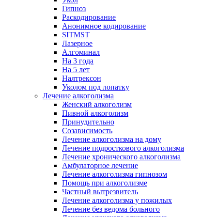
Гипноз
Раскодирование
Анонимное кодирование
SITMST
Лазерное
Алгоминал
На 3 года
На 5 лет
Налтрексон
Уколом под лопатку
Лечение алкоголизма
Женский алкоголизм
Пивной алкоголизм
Принудительно
Созависимость
Лечение алкоголизма на дому
Лечение подросткового алкоголизма
Лечение хронического алкоголизма
Амбулаторное лечение
Лечение алкоголизма гипнозом
Помощь при алкоголизме
Частный вытрезвитель
Лечение алкоголизма у пожилых
Лечение без ведома больного