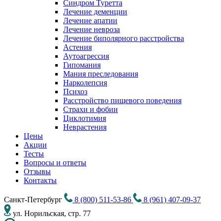
Синдром Туретта
Лечение деменции
Лечение апатии
Лечение невроза
Лечение биполярного расстройства
Астения
Аутоагрессия
Гипомания
Мания преследования
Нарколепсия
Психоз
Расстройство пищевого поведения
Cтрахи и фобии
Циклотимия
Неврастения
Цены
Акции
Тесты
Вопросы и ответы
Отзывы
Контакты
Санкт-Петербург
8 (800) 511-53-86
8 (961) 407-09-37
ул. Норильская, стр. 77