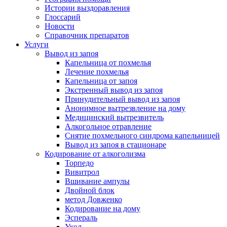
Истории выздоравления
Глоссарий
Новости
Справочник препаратов
Услуги
Вывод из запоя
Капельница от похмелья
Лечение похмелья
Капельница от запоя
Экстренный вывод из запоя
Принудительный вывод из запоя
Анонимное вытрезвление на дому
Медицинский вытрезвитель
Алкогольное отравление
Снятие похмельного синдрома капельницей
Вывод из запоя в стационаре
Кодирование от алкоголизма
Торпедо
Вивитрол
Вшивание ампулы
Двойной блок
метод Довженко
Кодирование на дому
Эспераль
Укол