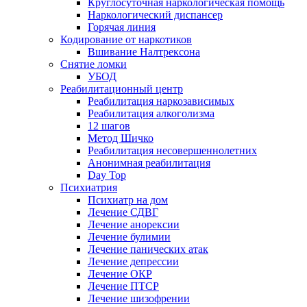
Круглосуточная наркологическая помощь
Наркологический диспансер
Горячая линия
Кодирование от наркотиков
Вшивание Налтрексона
Снятие ломки
УБОД
Реабилитационный центр
Реабилитация наркозависимых
Реабилитация алкоголизма
12 шагов
Метод Шичко
Реабилитация несовершеннолетних
Анонимная реабилитация
Day Top
Психиатрия
Психиатр на дом
Лечение СДВГ
Лечение анорексии
Лечение булимии
Лечение панических атак
Лечение депрессии
Лечение ОКР
Лечение ПТСР
Лечение шизофрении