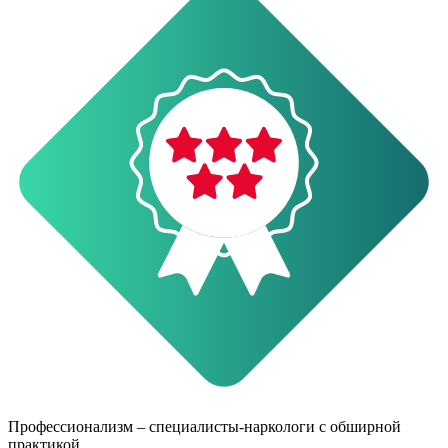
О
Профессионализм – специалисты-наркологи с обширной
практикой