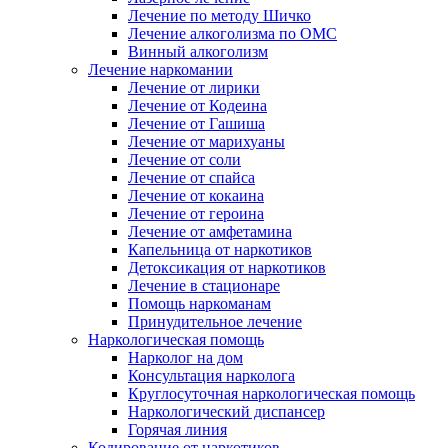
Лечение по методу Шичко
Лечение алкоголизма по ОМС
Винный алкоголизм
Лечение наркомании
Лечение от лирики
Лечение от Кодеина
Лечение от Гашиша
Лечение от марихуаны
Лечение от соли
Лечение от спайса
Лечение от кокаина
Лечение от героина
Лечение от амфетамина
Капельница от наркотиков
Детоксикация от наркотиков
Лечение в стационаре
Помощь наркоманам
Принудительное лечение
Наркологическая помощь
Нарколог на дом
Консультация нарколога
Круглосуточная наркологическая помощь
Наркологический диспансер
Горячая линия
Кодирование от наркотиков