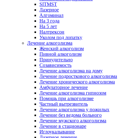
SITMST
Лазерное
Алгоминал
На 3 года
На 5 лет
Налтрексон
Уколом под лопатку
Лечение алкоголизма
Женский алкоголизм
Пивной алкоголизм
Принудительно
Созависимость
Лечение алкоголизма на дому
Лечение подросткового алкоголизма
Лечение хронического алкоголизма
Амбулаторное лечение
Лечение алкоголизма гипнозом
Помощь при алкоголизме
Частный вытрезвитель
Лечение алкоголизма у пожилых
Лечение без ведома больного
Лечение мужского алкоголизма
Лечение в стационаре
Иглоукалывание
Лазерное лечение