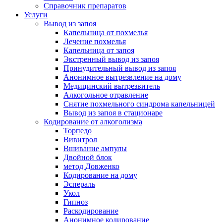
Справочник препаратов
Услуги
Вывод из запоя
Капельница от похмелья
Лечение похмелья
Капельница от запоя
Экстренный вывод из запоя
Принудительный вывод из запоя
Анонимное вытрезвление на дому
Медицинский вытрезвитель
Алкогольное отравление
Снятие похмельного синдрома капельницей
Вывод из запоя в стационаре
Кодирование от алкоголизма
Торпедо
Вивитрол
Вшивание ампулы
Двойной блок
метод Довженко
Кодирование на дому
Эспераль
Укол
Гипноз
Раскодирование
Анонимное кодирование