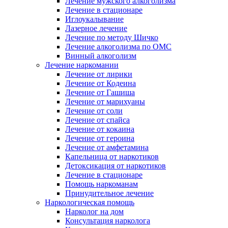
Лечение мужского алкоголизма
Лечение в стационаре
Иглоукалывание
Лазерное лечение
Лечение по методу Шичко
Лечение алкоголизма по ОМС
Винный алкоголизм
Лечение наркомании
Лечение от лирики
Лечение от Кодеина
Лечение от Гашиша
Лечение от марихуаны
Лечение от соли
Лечение от спайса
Лечение от кокаина
Лечение от героина
Лечение от амфетамина
Капельница от наркотиков
Детоксикация от наркотиков
Лечение в стационаре
Помощь наркоманам
Принудительное лечение
Наркологическая помощь
Нарколог на дом
Консультация нарколога