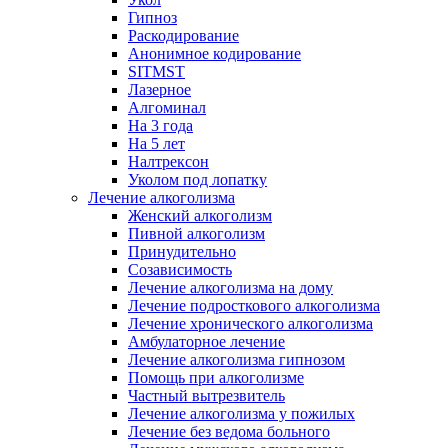
Гипноз
Раскодирование
Анонимное кодирование
SITMST
Лазерное
Алгоминал
На 3 года
На 5 лет
Налтрексон
Уколом под лопатку
Лечение алкоголизма
Женский алкоголизм
Пивной алкоголизм
Принудительно
Созависимость
Лечение алкоголизма на дому
Лечение подросткового алкоголизма
Лечение хронического алкоголизма
Амбулаторное лечение
Лечение алкоголизма гипнозом
Помощь при алкоголизме
Частный вытрезвитель
Лечение алкоголизма у пожилых
Лечение без ведома больного