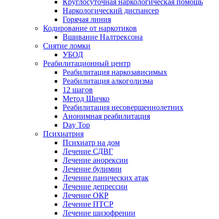
Круглосуточная наркологическая помощь
Наркологический диспансер
Горячая линия
Кодирование от наркотиков
Вшивание Налтрексона
Снятие ломки
УБОД
Реабилитационный центр
Реабилитация наркозависимых
Реабилитация алкоголизма
12 шагов
Метод Шичко
Реабилитация несовершеннолетних
Анонимная реабилитация
Day Top
Психиатрия
Психиатр на дом
Лечение СДВГ
Лечение анорексии
Лечение булимии
Лечение панических атак
Лечение депрессии
Лечение ОКР
Лечение ПТСР
Лечение шизофрении