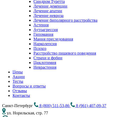
Синдром Туретта
Лечение деменции
Лечение апатии
Лечение невроза
Лечение биполярного расстройства
Астения
Аутоагрессия
Гипомания
Мания преследования
Нарколепсия
Психоз
Расстройство пищевого поведения
Cтрахи и фобии
Циклотимия
Неврастения
Цены
Акции
Тесты
Вопросы и ответы
Отзывы
Контакты
Санкт-Петербург
8 (800) 511-53-86
8 (961) 407-09-37
ул. Норильская, стр. 77