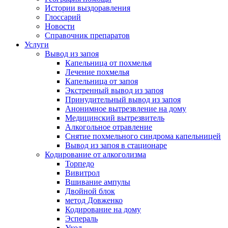
Истории выздоравления
Глоссарий
Новости
Справочник препаратов
Услуги
Вывод из запоя
Капельница от похмелья
Лечение похмелья
Капельница от запоя
Экстренный вывод из запоя
Принудительный вывод из запоя
Анонимное вытрезвление на дому
Медицинский вытрезвитель
Алкогольное отравление
Снятие похмельного синдрома капельницей
Вывод из запоя в стационаре
Кодирование от алкоголизма
Торпедо
Вивитрол
Вшивание ампулы
Двойной блок
метод Довженко
Кодирование на дому
Эспераль
Укол