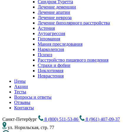
Синдром Туретта
Лечение деменции
Лечение апатии
Лечение невроза
Лечение биполярного расстройства
Астения
Аутоагрессия
Гипомания
Мания преследования
Нарколепсия
Психоз
Расстройство пищевого поведения
Cтрахи и фобии
Циклотимия
Неврастения
Цены
Акции
Тесты
Вопросы и ответы
Отзывы
Контакты
Санкт-Петербург
8 (800) 511-53-86
8 (961) 407-09-37
ул. Норильская, стр. 77