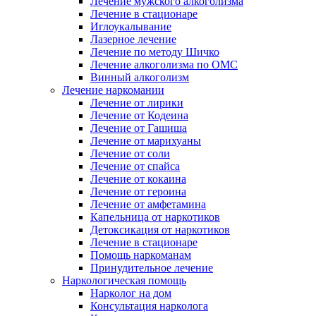
Лечение мужского алкоголизма
Лечение в стационаре
Иглоукалывание
Лазерное лечение
Лечение по методу Шичко
Лечение алкоголизма по ОМС
Винный алкоголизм
Лечение наркомании
Лечение от лирики
Лечение от Кодеина
Лечение от Гашиша
Лечение от марихуаны
Лечение от соли
Лечение от спайса
Лечение от кокаина
Лечение от героина
Лечение от амфетамина
Капельница от наркотиков
Детоксикация от наркотиков
Лечение в стационаре
Помощь наркоманам
Принудительное лечение
Наркологическая помощь
Нарколог на дом
Консультация нарколога