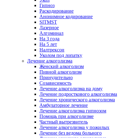
Гипноз
Раскодирование
Анонимное кодирование
SITMST
Лазерное
Алгоминал
На 3 года
На 5 лет
Налтрексон
Уколом под лопатку
Лечение алкоголизма
Женский алкоголизм
Пивной алкоголизм
Принудительно
Созависимость
Лечение алкоголизма на дому
Лечение подросткового алкоголизма
Лечение хронического алкоголизма
Амбулаторное лечение
Лечение алкоголизма гипнозом
Помощь при алкоголизме
Частный вытрезвитель
Лечение алкоголизма у пожилых
Лечение без ведома больного