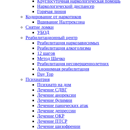
Круглосуточная наркологическая помощь
Наркологический диспансер
Горячая линия
Кодирование от наркотиков
Вшивание Налтрексона
Снятие ломки
УБОД
Реабилитационный центр
Реабилитация наркозависимых
Реабилитация алкоголизма
12 шагов
Метод Шичко
Реабилитация несовершеннолетних
Анонимная реабилитация
Day Top
Психиатрия
Психиатр на дом
Лечение СДВГ
Лечение анорексии
Лечение булимии
Лечение панических атак
Лечение депрессии
Лечение ОКР
Лечение ПТСР
Лечение шизофрении