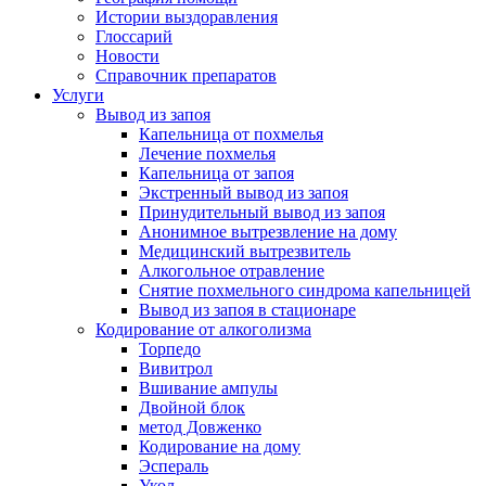
Истории выздоравления
Глоссарий
Новости
Справочник препаратов
Услуги
Вывод из запоя
Капельница от похмелья
Лечение похмелья
Капельница от запоя
Экстренный вывод из запоя
Принудительный вывод из запоя
Анонимное вытрезвление на дому
Медицинский вытрезвитель
Алкогольное отравление
Снятие похмельного синдрома капельницей
Вывод из запоя в стационаре
Кодирование от алкоголизма
Торпедо
Вивитрол
Вшивание ампулы
Двойной блок
метод Довженко
Кодирование на дому
Эспераль
Укол