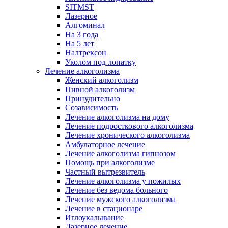
SITMST
Лазерное
Алгоминал
На 3 года
На 5 лет
Налтрексон
Уколом под лопатку
Лечение алкоголизма
Женский алкоголизм
Пивной алкоголизм
Принудительно
Созависимость
Лечение алкоголизма на дому
Лечение подросткового алкоголизма
Лечение хронического алкоголизма
Амбулаторное лечение
Лечение алкоголизма гипнозом
Помощь при алкоголизме
Частный вытрезвитель
Лечение алкоголизма у пожилых
Лечение без ведома больного
Лечение мужского алкоголизма
Лечение в стационаре
Иглоукалывание
Лазерное лечение