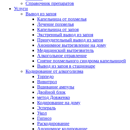
Справочник препаратов
Услуги
Вывод из запоя
Капельница от похмелья
Лечение похмелья
Капельница от запоя
Экстренный вывод из запоя
Принудительный вывод из запоя
Анонимное вытрезвление на дому
Медицинский вытрезвитель
Алкогольное отравление
Снятие похмельного синдрома капельницей
Вывод из запоя в стационаре
Кодирование от алкоголизма
Торпедо
Вивитрол
Вшивание ампулы
Двойной блок
метод Довженко
Кодирование на дому
Эспераль
Укол
Гипноз
Раскодирование
Анонимное кодирование