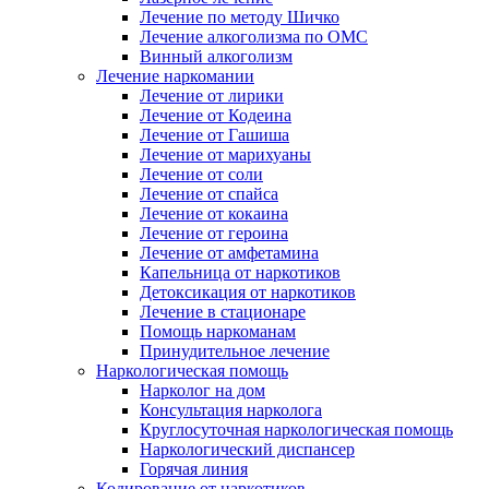
Лечение по методу Шичко
Лечение алкоголизма по ОМС
Винный алкоголизм
Лечение наркомании
Лечение от лирики
Лечение от Кодеина
Лечение от Гашиша
Лечение от марихуаны
Лечение от соли
Лечение от спайса
Лечение от кокаина
Лечение от героина
Лечение от амфетамина
Капельница от наркотиков
Детоксикация от наркотиков
Лечение в стационаре
Помощь наркоманам
Принудительное лечение
Наркологическая помощь
Нарколог на дом
Консультация нарколога
Круглосуточная наркологическая помощь
Наркологический диспансер
Горячая линия
Кодирование от наркотиков