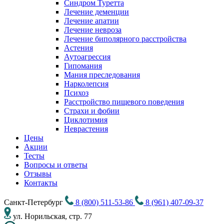
Синдром Туретта
Лечение деменции
Лечение апатии
Лечение невроза
Лечение биполярного расстройства
Астения
Аутоагрессия
Гипомания
Мания преследования
Нарколепсия
Психоз
Расстройство пищевого поведения
Cтрахи и фобии
Циклотимия
Неврастения
Цены
Акции
Тесты
Вопросы и ответы
Отзывы
Контакты
Санкт-Петербург
8 (800) 511-53-86
8 (961) 407-09-37
ул. Норильская, стр. 77