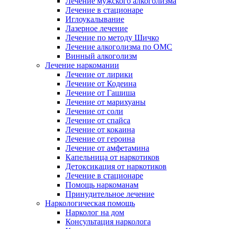
Лечение мужского алкоголизма
Лечение в стационаре
Иглоукалывание
Лазерное лечение
Лечение по методу Шичко
Лечение алкоголизма по ОМС
Винный алкоголизм
Лечение наркомании
Лечение от лирики
Лечение от Кодеина
Лечение от Гашиша
Лечение от марихуаны
Лечение от соли
Лечение от спайса
Лечение от кокаина
Лечение от героина
Лечение от амфетамина
Капельница от наркотиков
Детоксикация от наркотиков
Лечение в стационаре
Помощь наркоманам
Принудительное лечение
Наркологическая помощь
Нарколог на дом
Консультация нарколога