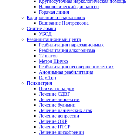
Круглосуточная наркологическая помощь
Наркологический диспансер
Горячая линия
Кодирование от наркотиков
Вшивание Налтрексона
Снятие ломки
УБОД
Реабилитационный центр
Реабилитация наркозависимых
Реабилитация алкоголизма
12 шагов
Метод Шичко
Реабилитация несовершеннолетних
Анонимная реабилитация
Day Top
Психиатрия
Психиатр на дом
Лечение СДВГ
Лечение анорексии
Лечение булимии
Лечение панических атак
Лечение депрессии
Лечение ОКР
Лечение ПТСР
Лечение шизофрении