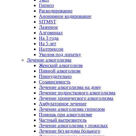
Гипноз
Раскодирование
Анонимное кодирование
SITMST
Лазерное
Алгоминал
На 3 года
На 5 лет
Налтрексон
Уколом под лопатку
Лечение алкоголизма
Женский алкоголизм
Пивной алкоголизм
Принудительно
Созависимость
Лечение алкоголизма на дому
Лечение подросткового алкоголизма
Лечение хронического алкоголизма
Амбулаторное лечение
Лечение алкоголизма гипнозом
Помощь при алкоголизме
Частный вытрезвитель
Лечение алкоголизма у пожилых
Лечение без ведома больного