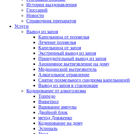
Истории выздоравления
Глоссарий
Новости
Справочник препаратов
Услуги
Вывод из запоя
Капельница от похмелья
Лечение похмелья
Капельница от запоя
Экстренный вывод из запоя
Принудительный вывод из запоя
Анонимное вытрезвление на дому
Медицинский вытрезвитель
Алкогольное отравление
Снятие похмельного синдрома капельницей
Вывод из запоя в стационаре
Кодирование от алкоголизма
Торпедо
Вивитрол
Вшивание ампулы
Двойной блок
метод Довженко
Кодирование на дому
Эспераль
Укол