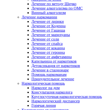
Лечение по методу Шичко
Лечение алкоголизма по ОМС
Винный алкоголизм
Лечение наркомании
Лечение от лирики
Лечение от Кодеина
Лечение от Гашиша
Лечение от марихуаны
Лечение от соли
Лечение от спайса
Лечение от кокаина
Лечение от героина
Лечение от амфетамина
Капельница от наркотиков
Детоксикация от наркотиков
Лечение в стационаре
Помощь наркоманам
Принудительное лечение
Наркологическая помощь
Нарколог на дом
Консультация нарколога
Круглосуточная наркологическая помощь
Наркологический диспансер
Горячая линия
Кодирование от наркотиков