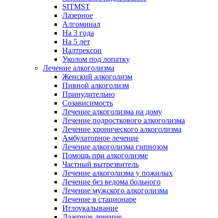
SITMST
Лазерное
Алгоминал
На 3 года
На 5 лет
Налтрексон
Уколом под лопатку
Лечение алкоголизма
Женский алкоголизм
Пивной алкоголизм
Принудительно
Созависимость
Лечение алкоголизма на дому
Лечение подросткового алкоголизма
Лечение хронического алкоголизма
Амбулаторное лечение
Лечение алкоголизма гипнозом
Помощь при алкоголизме
Частный вытрезвитель
Лечение алкоголизма у пожилых
Лечение без ведома больного
Лечение мужского алкоголизма
Лечение в стационаре
Иглоукалывание
Лазерное лечение