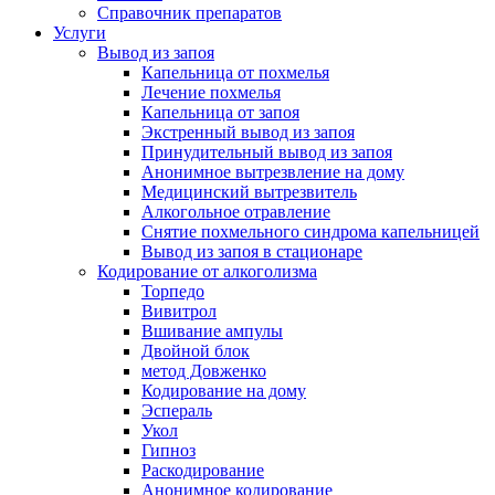
Справочник препаратов
Услуги
Вывод из запоя
Капельница от похмелья
Лечение похмелья
Капельница от запоя
Экстренный вывод из запоя
Принудительный вывод из запоя
Анонимное вытрезвление на дому
Медицинский вытрезвитель
Алкогольное отравление
Снятие похмельного синдрома капельницей
Вывод из запоя в стационаре
Кодирование от алкоголизма
Торпедо
Вивитрол
Вшивание ампулы
Двойной блок
метод Довженко
Кодирование на дому
Эспераль
Укол
Гипноз
Раскодирование
Анонимное кодирование